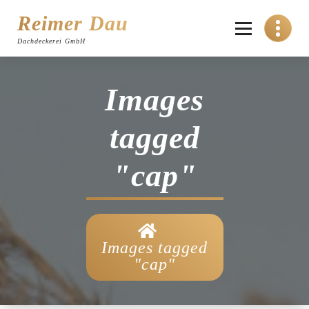
Skip
to
Reimer Dau
content
Dachdeckerei GmbH
Images
tagged
"cap"
Images tagged
"cap"