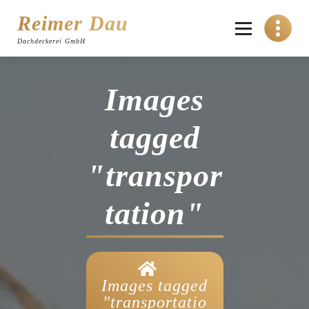
Skip
to
Reimer Dau
content
Dachdeckerei GmbH
Images
tagged
"transpor
tation"
Images tagged
"transportatio